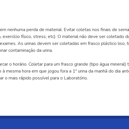
m nenhuma perda de material. Evitar coletas nos finais de sema
exercício físico, stress, etc). O material não deve ser coletado 
ames. As urinas devem ser coletadas em frasco plástico liso, ti
onar contaminação da urina.
ar o horário. Coletar para um frasco grande (tipo água mineral) to
te à mesma hora em que jogou fora a 1ª urina da manhã do dia an
r o mais rápido possível para o Laboratório.